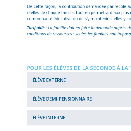
De cette façon, la contribution demandée par l’école au
réelles de chaque famille, tout en permettant aux plus m
communauté éducative ou de s’y maintenir si elles y so
Tarif aidé
: La famille doit en faire la demande auprès de
conditions de ressources : seules les familles non impos
POUR LES ÉLÈVES DE LA SECONDE À LA
ÉLÈVE EXTERNE
Tarif
ÉLÈVE DEMI-PENSIONNAIRE
aidé
:
665
1
ÉLÈVE INTERNE
€
jour
:
1er