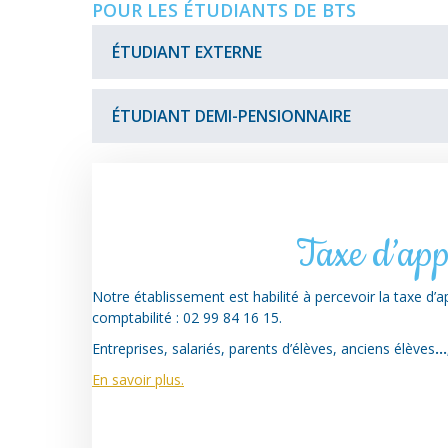
235€
Tarif
POUR LES ÉTUDIANTS DE BTS
tarif
à
(de
2
l’année
ÉTUDIANT EXTERNE
base)
jours
(4
:
:
nuits)
790
470€
Tarif
:
€
ÉTUDIANT DEMI-PENSIONNAIRE
aidé
3
4084€
:
2ème
jours
1405€
1
tarif
:
jour
:
705€
1er
:
880
Tarif
4
233€
€
de
Taxe d’app
jours
Base
2
:
:
jours
890€
Notre établissement est habilité à percevoir la taxe d’
1550€
:
5
comptabilité : 02 99 84 16 15.
470€
2ème
jours
Entreprises, salariés, parents d’élèves, anciens élèves
…
Tarif
3
:
:
jours
1096€
En savoir plus.
1630€
:
705€
4