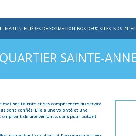
NT MARTIN
FILIÈRES DE FORMATION
NOS DEUX SITES
NOS INTE
QUARTIER SAINTE-ANN
 met ses talents et ses compétences au service
us sont confiés. Elle a une volonté et une
 empreint de bienveillance, sans pour autant
ler le chercher là où il est et l’accompagner vers