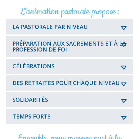
L’animation pastorale propose :
LA PASTORALE PAR NIVEAU
PRÉPARATION AUX SACREMENTS ET À LA
Chaque
PROFESSION DE FOI
niveau
a
une
CÉLÉBRATIONS
Nous
heure
accompagnons
de
les
DES RETRAITES POUR CHAQUE NIVEAU
catéchèse
Une
jeunes
prévue
célébration
qui
dans
ou
SOLIDARITÉS
le
Une
l’emploi
messe
désirent
retraite
du
est
à
spirituelle
temps
TEMPS FORTS
proposée
la
est
de
aux
préparation
proposée
la
volontaires
à
à
classe
Ensemble, nous prenons part à la
de
la